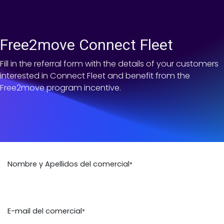
IR AL CONTENIDO
Free2move Connect Fleet
Fill in the referral form with the details of your customers
interested in Connect Fleet and benefit from the
Free2move program incentive.
Nombre y Apellidos del comercial
*
E-mail del comercial
*