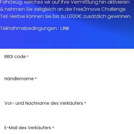
Fahrzeug, weiches wir auf Ihre Vermittlung hin aktivieren
& nehmen Sie zeitgleich an der Free2move Challenge
Teil. Hierbei können Sie bis zu 1.000€ zusätzlich gewinnen.
Teilnahmebedingungen :
LINK
RRDI code
*
Händlername
*
Vor- und Nachname des Verkäufers
*
E-Mail des Verkäufers
*